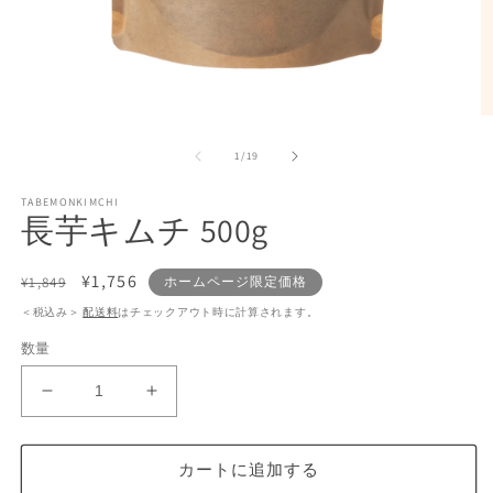
モ
ー
の
1
/
19
ダ
ル
で
TABEMONKIMCHI
長芋キムチ 500g
メ
デ
ィ
通
セ
¥1,756
¥1,849
ホームページ限定価格
ア
(1)
(2
常
ー
＜税込み＞
配送料
はチェックアウト時に計算されます。
を
価
ル
開
数量
格
価
く
格
長
長
芋
芋
キ
キ
カートに追加する
ム
ム