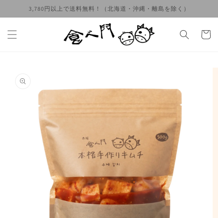
コンテ
3,780円以上で送料無料！（北海道・沖縄・離島を除く）
ンツに
進む
カ
ー
ト
商品情
報にス
キップ