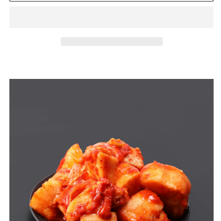
チ
チ
500g
500g
の
の
数
数
量
量
を
を
減
増
ら
や
す
す