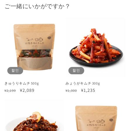
ご一緒にいかがですか？
할인
할인
きゅうりキムチ 500g
みょうがキムチ 300g
정
할
¥2,089
정
할
¥1,235
¥2,199
¥1,300
가
인
가
인
가
가